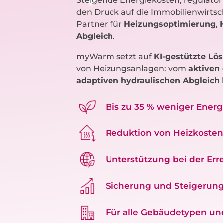
Steigende Energiekosten, regulato
den Druck auf die Immobilienwirtscha
Partner für
Heizungsoptimierung
,
Abgleich
.
myWarm setzt auf
KI-gestützte Lö
von Heizungsanlagen: vom
aktiven 
adaptiven hydraulischen Abgleich
Bis zu 35 % weniger Ener
Reduktion von Heizkoste
Unterstützung bei der Err
Sicherung und Steigerung
Für alle Gebäudetypen un