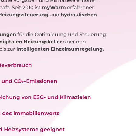
rische Vorgaben und Klimaziele erhöhen
ft. Seit 2010 ist
myWarm
erfahrener
Heizungssteuerung
und
hydraulischen
sungen
für die Optimierung und Steuerung
digitalen Heizungskeller
über den
bis zur
intelligenten Einzelraumregelung.
gieverbrauch
n und CO₂-Emissionen
eichung von ESG- und Klimazielen
 des Immobilienwerts
d Heizsysteme geeignet