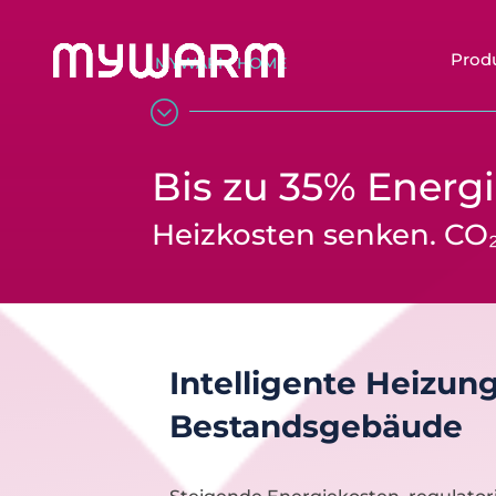
Prod
MYWARM HOME
;
Bis zu 35% Energ
Heizkosten senken. CO₂
Intelligente Heizun
Bestandsgebäude