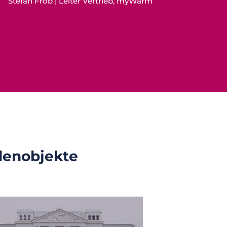
Stefan Fröb | Leiter Vertrieb, myWarm
denobjekte