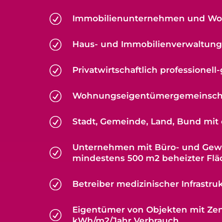
R
Immobilienunternehmen und W
R
Haus- und Immobilienverwaltun
R
Privatwirtschaftlich professionel
R
Wohnungseigentümergemeinsch
R
Stadt, Gemeinde, Land, Bund mit
Unternehmen mit Büro- und Gew
R
mindestens 500 m2 beheizter Flä
R
Betreiber medizinischer Infrastru
Eigentümer von Objekten mit Zen
R
kWh/m2/Jahr Verbrauch