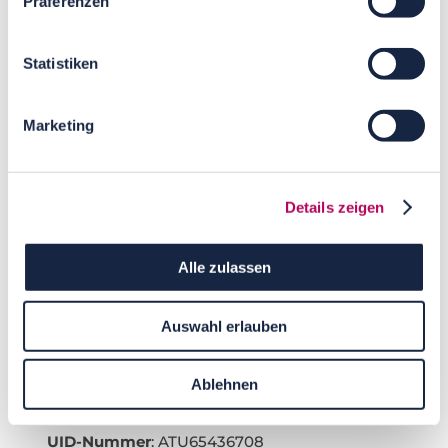
Präferenzen
Statistiken
Österreich
:
Informationspflicht laut § 5 E-Commerce
Marketing
Gesetz, § 14 Unternehmensgesetzbuch, § 63
Gewerbeordnung und Offenlegungspflicht
laut § 25 Mediengesetz.
Details zeigen
myWarm GmbH
Heumühlgasse 11
1040 Wien
Alle zulassen
Österreich
Unternehmensgegenstand
: Erbringung von
Auswahl erlauben
IT-Dienstleistungen, insbesondere im Bereich
der Energie-Effizienz sowie der Haustechnik
Ablehnen
Geschäftsführung
: Dr. Klaus Hense
UID-Nummer
: ATU65436708