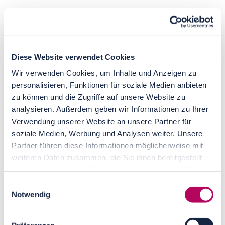
Unternehmensgegenstand: Erbringung von
IT-Dienstleistungen, insbesondere im Bereich
der Energie-Effizienz sowie der Haustechnik
Geschäftsführung
: Daniel Kessler
Diese Website verwendet Cookies
Registereintrag
:
Wir verwenden Cookies, um Inhalte und Anzeigen zu
Eintragung im Handelsregister,
personalisieren, Funktionen für soziale Medien anbieten
Registergericht: Berlin Charlottenburg
zu können und die Zugriffe auf unsere Website zu
Registernummer: HRB 186880 B
analysieren. Außerdem geben wir Informationen zu Ihrer
Verwendung unserer Website an unsere Partner für
Umsatzsteuer-Identifikationsnummer
soziale Medien, Werbung und Analysen weiter. Unsere
gemäß § 27 a Umsatzsteuergesetz:
Partner führen diese Informationen möglicherweise mit
DE312156851
weiteren Daten zusammen, die Sie ihnen bereitgestellt
Verantwortlich für den Inhalt
nach § 55 Abs. 2
haben oder die sie im Rahmen Ihrer Nutzung der Dienste
RStV:
gesammelt haben.
Einwilligungsauswahl
Daniel Kessler
Notwendig
Franz-Jacob-Straße 2b
10369 Berlin