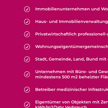
R
Immobilienunternehmen und W
R
Haus- und Immobilienverwaltun
R
Privatwirtschaftlich professionel
R
Wohnungseigentümergemeinsch
R
Stadt, Gemeinde, Land, Bund mit
Unternehmen mit Büro- und Gew
R
mindestens 500 m2 beheizter Flä
R
Betreiber medizinischer Infrastru
Eigentümer von Objekten mit Zen
R
kWh/m2/Jahr Verbrauch