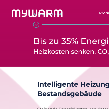
Prod
MYWARM HOME
;
Bis zu 35% Energ
Heizkosten senken. CO₂
Intelligente Heizun
Bestandsgebäude