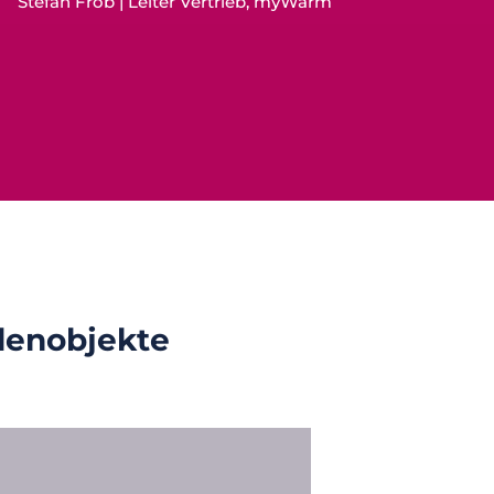
Stefan Fröb | Leiter Vertrieb, myWarm
denobjekte