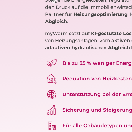
Steigende Energiekosten, regulato
den Druck auf die Immobilienwirtscha
Partner für
Heizungsoptimierung
,
Abgleich
.
myWarm setzt auf
KI-gestützte Lö
von Heizungsanlagen: vom
aktiven 
adaptiven hydraulischen Abgleich
Bis zu 35 % weniger Ener
Reduktion von Heizkoste
Unterstützung bei der Err
Sicherung und Steigerung
Für alle Gebäudetypen un