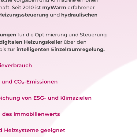
rische Vorgaben und Klimaziele erhöhen
ft. Seit 2010 ist
myWarm
erfahrener
Heizungssteuerung
und
hydraulischen
sungen
für die Optimierung und Steuerung
digitalen Heizungskeller
über den
bis zur
intelligenten Einzelraumregelung.
gieverbrauch
n und CO₂-Emissionen
eichung von ESG- und Klimazielen
 des Immobilienwerts
d Heizsysteme geeignet